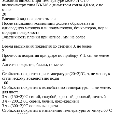
Условная вязкость при температуре (20±0,5)°С по
вискозиметру типа ВЗ-246 с диаметром сопла 4,0 мм, с не
менее
20
Внешний вид покрытия эмали
После высыхания композиция должна образовывать
однородную матовую или полуматовую, без кратеров, пор и
морщин поверхность
Эластичность пленки при изгибе , мм, не более
1
Время высыхания покрытия до степени 3, не более
2
Прочность покрытия при ударе по прибору У-1, см, не менее
40
Адгезия покрытия, баллы, не менее
1
Стойкость покрытия при температуре (20±2)°С, ч, не менее, к
статическому воздействию воды
100
Стойкость покрытия к воздействию температуры, ч, не менее,
для цвета:
3 ч - (150±2)0С синий, голубой, красный, розовый, желтый
3 ч - (200±2)0С серый, белый, ярко-красный
3 ч - (300±2)0С остальные цвета
Стойкость покрытия к изменению температуры от минус 60°С