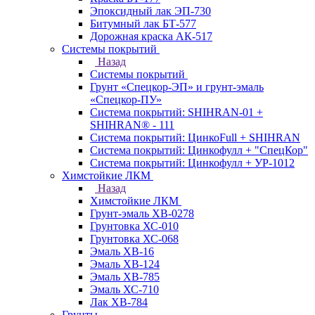
Эпоксидный лак ЭП-730
Битумный лак БТ-577
Дорожная краска АК-517
Системы покрытий
Назад
Системы покрытий
Грунт «Спецкор-ЭП» и грунт-эмаль
«Спецкор-ПУ»
Система покрытий: SHIHRAN-01 +
SHIHRAN® - 111
Система покрытий: ЦинкоFull + SHIHRAN
Система покрытий: Цинкофулл + "СпецКор"
Система покрытий: Цинкофулл + УР-1012
Химстойкие ЛКМ
Назад
Химстойкие ЛКМ
Грунт-эмаль ХВ-0278
Грунтовка ХС-010
Грунтовка ХС-068
Эмаль ХВ-16
Эмаль ХВ-124
Эмаль ХВ-785
Эмаль ХС-710
Лак ХВ-784
Грунты