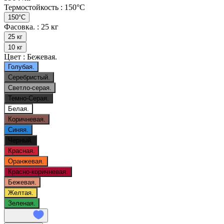
Термостойкость :
150°C
150°C
Фасовка. :
25 кг
25 кг
10 кг
Цвет :
Бежевая.
Голубая.
Серебристый.
Светло-серая.
Темно-Серая.
Белая.
Коричневая.
Синяя.
Черный.
Красная.
Оранжевая.
Красно-коричневая.
Бежевая.
Желтая.
Зеленая.