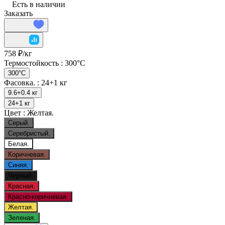
Есть в наличии
Заказать
758 ₽/
кг
Термостойкость :
300°C
300°C
Фасовка. :
24+1 кг
9.6+0.4 кг
24+1 кг
Цвет :
Желтая.
Серый.
Серебристый.
Белая.
Коричневая.
Синяя.
Черный.
Красная.
Красно-коричневая.
Желтая.
Зеленая.