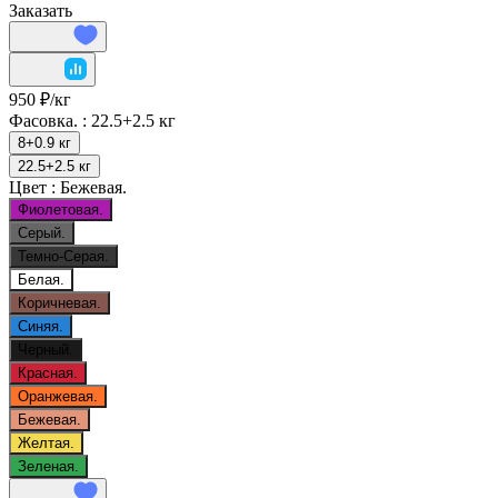
Заказать
950 ₽/
кг
Фасовка. :
22.5+2.5 кг
8+0.9 кг
22.5+2.5 кг
Цвет :
Бежевая.
Фиолетовая.
Серый.
Темно-Серая.
Белая.
Коричневая.
Синяя.
Черный.
Красная.
Оранжевая.
Бежевая.
Желтая.
Зеленая.