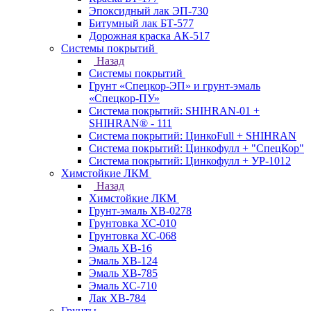
Эпоксидный лак ЭП-730
Битумный лак БТ-577
Дорожная краска АК-517
Системы покрытий
Назад
Системы покрытий
Грунт «Спецкор-ЭП» и грунт-эмаль
«Спецкор-ПУ»
Система покрытий: SHIHRAN-01 +
SHIHRAN® - 111
Система покрытий: ЦинкоFull + SHIHRAN
Система покрытий: Цинкофулл + "СпецКор"
Система покрытий: Цинкофулл + УР-1012
Химстойкие ЛКМ
Назад
Химстойкие ЛКМ
Грунт-эмаль ХВ-0278
Грунтовка ХС-010
Грунтовка ХС-068
Эмаль ХВ-16
Эмаль ХВ-124
Эмаль ХВ-785
Эмаль ХС-710
Лак ХВ-784
Грунты