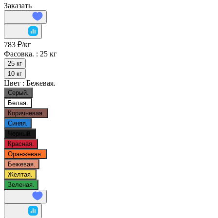
Заказать
783 ₽/
кг
Фасовка. :
25 кг
25 кг
10 кг
Цвет :
Бежевая.
Серый.
Белая.
Коричневая.
Синяя.
Черный.
Красная.
Оранжевая.
Бежевая.
Желтая.
Зеленая.