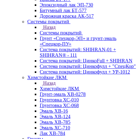
Эпоксидный лак ЭП-730
Битумный лак БТ-577
Дорожная краска АК-517
Системы покрытий
Назад
Системы покрытий
Грунт «Спецкор-ЭП» и грунт-эмаль
«Спецкор-ПУ»
Система покрытий: SHIHRAN-01 +
SHIHRAN® - 111
Система покрытий: ЦинкоFull + SHIHRAN
Система покрытий: Цинкофулл + "СпецКор"
Система покрытий: Цинкофулл + УР-1012
Химстойкие ЛКМ
Назад
Химстойкие ЛКМ
Грунт-эмаль ХВ-0278
Грунтовка ХС-010
Грунтовка ХС-068
Эмаль ХВ-16
Эмаль ХВ-124
Эмаль ХВ-785
Эмаль ХС-710
Лак ХВ-784
Грунты