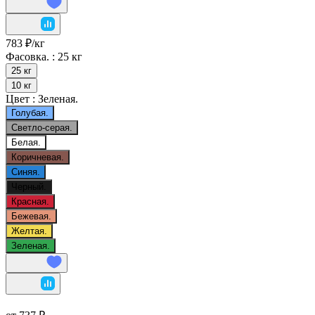
783 ₽/
кг
Фасовка. :
25 кг
25 кг
10 кг
Цвет :
Зеленая.
Голубая.
Светло-серая.
Белая.
Коричневая.
Синяя.
Черный.
Красная.
Бежевая.
Желтая.
Зеленая.