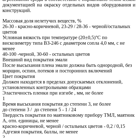
документацией на окраску отдельных видов оборудования и
конструкций.
Массовая доля нелетучих веществ, %
26-30 - красно-коричневой, 23-29 / 28-36 - черной/остальных
цветов
Условная вязкость при температуре (20±0,5)°С по
вискозиметру типа ВЗ-246 с диаметром сопла 4,0 мм, с не
менее
40-100 -черной, 30-60 - остальных цветов
Внешний вид покрытия эмали
После высыхания плена эмали должна быть однородной, без
морщин, оспин, потеков и посторонних включений
Цвет покрытия
Должен находится в пределах допускаемых отклонений,
установленных контрольными образцами
Эластичность пленки при изгибе , мм, не более
1
Время высыхания покрытия до степени 3, не более
до степени 3 / до степени 5 - 1 / 24
Твердость покрытия по маятниковому прибору ТМЛ, маятник
А, отн. единицы, не менее
красно-коричневой, черной / остальных цветов - 0,2 / 0,15
Адгезия покрытия, баллы, не менее
2