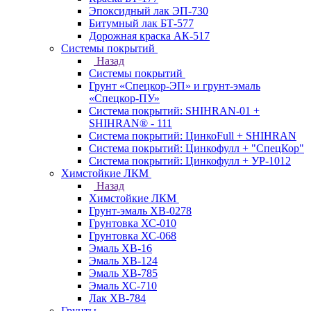
Эпоксидный лак ЭП-730
Битумный лак БТ-577
Дорожная краска АК-517
Системы покрытий
Назад
Системы покрытий
Грунт «Спецкор-ЭП» и грунт-эмаль
«Спецкор-ПУ»
Система покрытий: SHIHRAN-01 +
SHIHRAN® - 111
Система покрытий: ЦинкоFull + SHIHRAN
Система покрытий: Цинкофулл + "СпецКор"
Система покрытий: Цинкофулл + УР-1012
Химстойкие ЛКМ
Назад
Химстойкие ЛКМ
Грунт-эмаль ХВ-0278
Грунтовка ХС-010
Грунтовка ХС-068
Эмаль ХВ-16
Эмаль ХВ-124
Эмаль ХВ-785
Эмаль ХС-710
Лак ХВ-784
Грунты