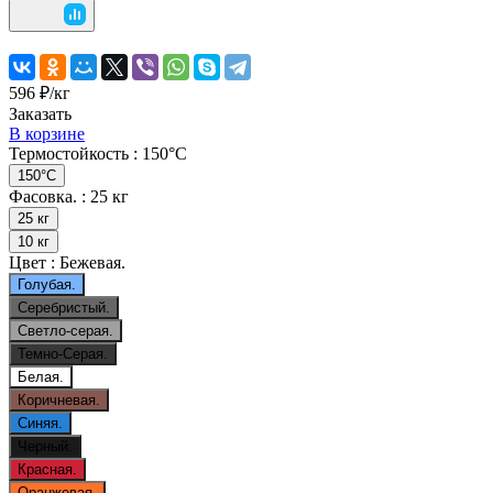
596 ₽/
кг
Заказать
В корзине
Термостойкость :
150°C
150°C
Фасовка. :
25 кг
25 кг
10 кг
Цвет :
Бежевая.
Голубая.
Серебристый.
Светло-серая.
Темно-Серая.
Белая.
Коричневая.
Синяя.
Черный.
Красная.
Оранжевая.