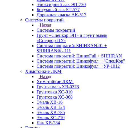
Эпоксидный лак ЭП-730
Битумный лак БТ-577
Дорожная краска АК-517
Системы покрытий
Назад
Системы покрытий
Грунт «Спецкор-ЭП» и грунт-эмаль
«Спецкор-ПУ»
Система покрытий: SHIHRAN-01 +
SHIHRAN® - 111
Система покрытий: ЦинкоFull + SHIHRAN
Система покрытий: Цинкофулл + "СпецКор"
Система покрытий: Цинкофулл + УР-1012
Химстойкие ЛКМ
Назад
Химстойкие ЛКМ
Грунт-эмаль ХВ-0278
Грунтовка ХС-010
Грунтовка ХС-068
Эмаль ХВ-16
Эмаль ХВ-124
Эмаль ХВ-785
Эмаль ХС-710
Лак ХВ-784
Грунты