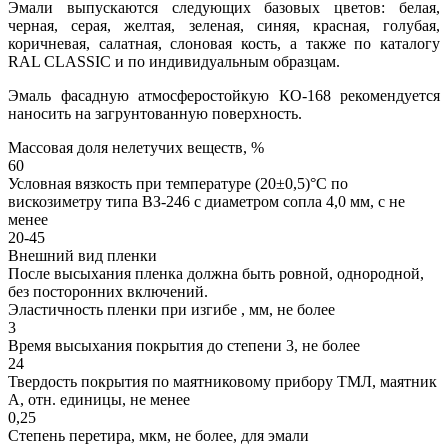
Эмали выпускаются следующих базовых цветов: белая,
черная, серая, желтая, зеленая, синяя, красная, голубая,
коричневая, салатная, слоновая кость, а также по каталогу
RAL CLASSIC и по индивидуальным образцам.
Эмаль фасадную атмосферостойкую КО-168 рекомендуется
наносить на загрунтованную поверхность.
Массовая доля нелетучих веществ, %
60
Условная вязкость при температуре (20±0,5)°С по
вискозиметру типа ВЗ-246 с диаметром сопла 4,0 мм, с не
менее
20-45
Внешний вид пленки
После высыхания пленка должна быть ровной, однородной,
без посторонних включений.
Эластичность пленки при изгибе , мм, не более
3
Время высыхания покрытия до степени 3, не более
24
Твердость покрытия по маятниковому прибору ТМЛ, маятник
А, отн. единицы, не менее
0,25
Степень перетира, мкм, не более, для эмали