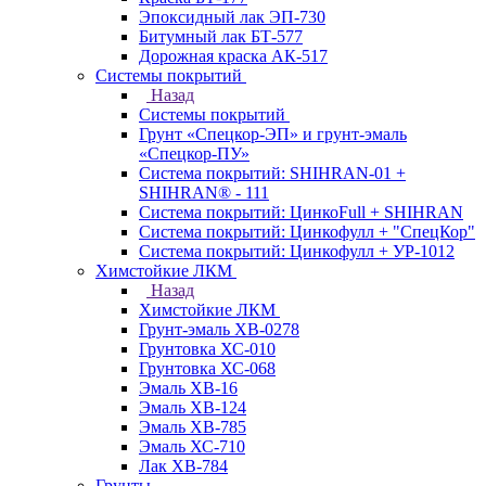
Эпоксидный лак ЭП-730
Битумный лак БТ-577
Дорожная краска АК-517
Системы покрытий
Назад
Системы покрытий
Грунт «Спецкор-ЭП» и грунт-эмаль
«Спецкор-ПУ»
Система покрытий: SHIHRAN-01 +
SHIHRAN® - 111
Система покрытий: ЦинкоFull + SHIHRAN
Система покрытий: Цинкофулл + "СпецКор"
Система покрытий: Цинкофулл + УР-1012
Химстойкие ЛКМ
Назад
Химстойкие ЛКМ
Грунт-эмаль ХВ-0278
Грунтовка ХС-010
Грунтовка ХС-068
Эмаль ХВ-16
Эмаль ХВ-124
Эмаль ХВ-785
Эмаль ХС-710
Лак ХВ-784
Грунты