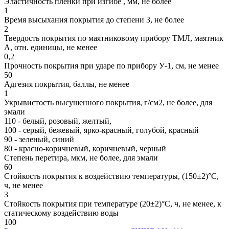
Эластичность пленки при изгибе , мм, не более
1
Время высыхания покрытия до степени 3, не более
2
Твердость покрытия по маятниковому прибору ТМЛ, маятник
А, отн. единицы, не менее
0,2
Прочность покрытия при ударе по прибору У-1, см, не менее
50
Адгезия покрытия, баллы, не менее
1
Укрывистость высушенного покрытия, г/см2, не более, для
эмали
110 - белый, розовый, желтый,
100 - серый, бежевый, ярко-красный, голубой, красный
90 - зеленый, синий
80 - красно-коричневый, коричневый, черный
Степень перетира, мкм, не более, для эмали
60
Стойкость покрытия к воздействию температуры, (150±2)°С,
ч, не менее
3
Стойкость покрытия при температуре (20±2)°С, ч, не менее, к
статическому воздействию воды
100