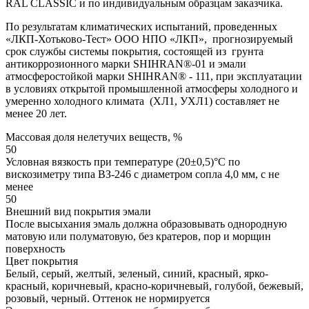
RAL CLASSIC и по индивидуальным образцам заказчика.
По результатам климатических испытаний, проведенных
«ЛКП-Хотьково-Тест» ООО НПО «ЛКП», прогнозируемый
срок службы системы покрытия, состоящей из грунта
антикоррозионного марки SHIHRAN®-01 и эмали
атмосферостойкой марки SHIHRAN® - 111, при эксплуатации
в условиях открытой промышленной атмосферы холодного и
умеренно холодного климата (ХЛ1, УХЛ1) составляет не
менее 20 лет.
Массовая доля нелетучих веществ, %
50
Условная вязкость при температуре (20±0,5)°С по
вискозиметру типа ВЗ-246 с диаметром сопла 4,0 мм, с не
менее
50
Внешний вид покрытия эмали
После высыхания эмаль должна образовывать однородную
матовую или полуматовую, без кратеров, пор и морщин
поверхность
Цвет покрытия
Белый, серый, желтый, зеленый, синий, красный, ярко-
красный, коричневый, красно-коричневый, голубой, бежевый,
розовый, черный. Оттенок не нормируется