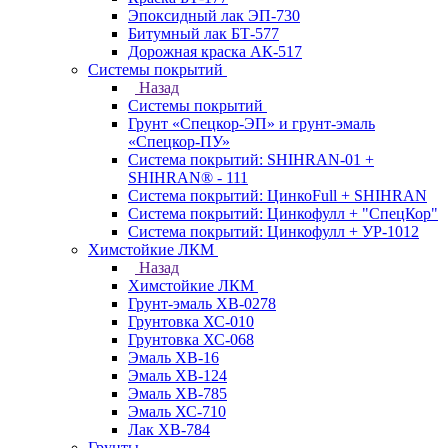
Эпоксидный лак ЭП-730
Битумный лак БТ-577
Дорожная краска АК-517
Системы покрытий
Назад
Системы покрытий
Грунт «Спецкор-ЭП» и грунт-эмаль
«Спецкор-ПУ»
Система покрытий: SHIHRAN-01 +
SHIHRAN® - 111
Система покрытий: ЦинкоFull + SHIHRAN
Система покрытий: Цинкофулл + "СпецКор"
Система покрытий: Цинкофулл + УР-1012
Химстойкие ЛКМ
Назад
Химстойкие ЛКМ
Грунт-эмаль ХВ-0278
Грунтовка ХС-010
Грунтовка ХС-068
Эмаль ХВ-16
Эмаль ХВ-124
Эмаль ХВ-785
Эмаль ХС-710
Лак ХВ-784
Грунты